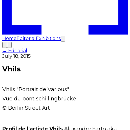
Home
Editorial
Exhibitions
← Editorial
July 18, 2015
Vhils
Vhils "Portrait de Various"
Vue du pont schillingbrücke
© Berlin Street Art
Profil de l'artiste Vhils
Alexandre Farto aka